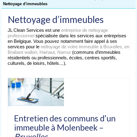
Accueil
Nettoyage d'immeubles
Nettoyage
Nettoyage d’immeubles
de Bureaux
JL Clean Services est une
entreprise de nettoyage
Nettoyage
professionnel
spécialisée dans les services aux entreprises
d’Immeubles
en Belgique. Vous pouvez notamment faire appel à ses
services pour le
nettoyage de votre immeuble à Bruxelles, en
Nettoyage
Brabant wallon, Hainaut, Namur
(communs d’immeubles
de Commerces
résidentiels ou professionnels, écoles, centres sportifs,
culturels, de loisirs, hôtels…).
Lavage
de Vitres
Nettoyages
spéciaux
Nettoyage après chantier
Entretien des communs d’un
Nettoyage après sinistre
immeuble à Molenbeek –
Nettoyage après déménagement
Bruxelles