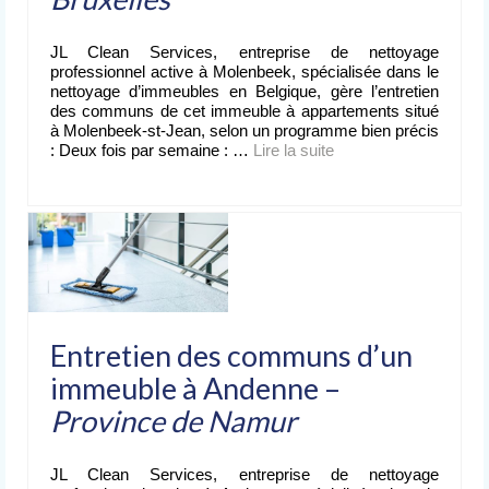
Nettoyage après événement
JL Clean Services, entreprise de nettoyage
L’entreprise
professionnel active à Molenbeek, spécialisée dans le
de nettoyage
nettoyage d’immeubles en Belgique, gère l’entretien
des communs de cet immeuble à appartements situé
Devis
à Molenbeek-st-Jean, selon un programme bien précis
gratuit
: Deux fois par semaine : …
Lire la suite­­
Contact
Entretien des communs d’un
immeuble à Andenne –
Province de Namur
JL Clean Services, entreprise de nettoyage