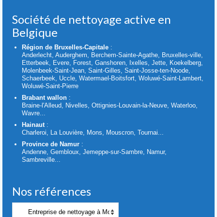
Société de nettoyage active en
Belgique
Région de Bruxelles-Capitale
:
Anderlecht, Auderghem, Berchem-Sainte-Agathe, Bruxelles-ville,
Etterbeek, Evere, Forest, Ganshoren, Ixelles, Jette, Koekelberg,
Molenbeek-Saint-Jean, Saint-Gilles, Saint-Josse-ten-Noode,
Schaerbeek, Uccle, Watermael-Boitsfort, Woluwé-Saint-Lambert,
Woluwé-Saint-Pierre
Brabant wallon
:
Braine-l'Alleud, Nivelles, Ottignies-Louvain-la-Neuve, Waterloo,
Wavre...
Hainaut
:
Charleroi, La Louvière, Mons, Mouscron, Tournai...
Province de Namur
:
Andenne, Gembloux, Jemeppe-sur-Sambre, Namur,
Sambreville...
Nos références
Nos
références