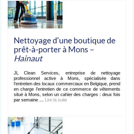
Nettoyage après événement
L’entreprise
de nettoyage
Devis
Nettoyage d’une boutique de
gratuit
prêt-à-porter à Mons –
Contact
Hainaut
JL Clean Services, entreprise de nettoyage
professionnel active à Mons, spécialisée dans
l’entretien des locaux commerciaux en Belgique, prend
en charge l’entretien de ce commerce de vêtements
situé à Mons, selon un cahier des charges : deux fois
par semaine …
Lire la suite­­