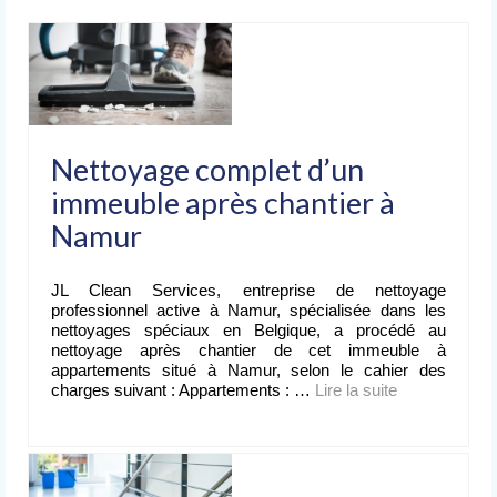
Nettoyage après événement
L’entreprise
de nettoyage
Devis
gratuit
Nettoyage complet d’un
Contact
immeuble après chantier à
Namur
JL Clean Services, entreprise de nettoyage
professionnel active à Namur, spécialisée dans les
nettoyages spéciaux en Belgique, a procédé au
nettoyage après chantier de cet immeuble à
appartements situé à Namur, selon le cahier des
charges suivant : Appartements : …
Lire la suite­­