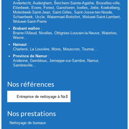
Anderlecht, Auderghem, Berchem-Sainte-Agathe, Bruxelles-ville,
Etterbeek, Evere, Forest, Ganshoren, Ixelles, Jette, Koekelberg,
Molenbeek-Saint-Jean, Saint-Gilles, Saint-Josse-ten-Noode,
Schaerbeek, Uccle, Watermael-Boitsfort, Woluwé-Saint-Lambert,
Woluwé-Saint-Pierre
Brabant wallon
:
Braine-l'Alleud, Nivelles, Ottignies-Louvain-la-Neuve, Waterloo,
Wavre...
Hainaut
:
Charleroi, La Louvière, Mons, Mouscron, Tournai...
Province de Namur
:
Andenne, Gembloux, Jemeppe-sur-Sambre, Namur,
Sambreville...
Nos références
Nos
références
Nos prestations
Nettoyage de bureaux