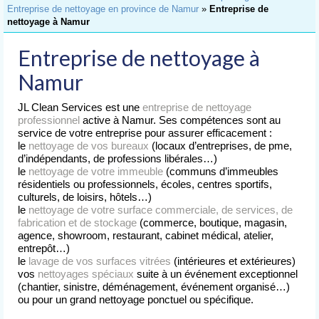
Accueil
Entreprise de nettoyage en province de Namur
»
Entreprise de
nettoyage à Namur
Nettoyage
de Bureaux
Entreprise de nettoyage à
Nettoyage
Namur
d’Immeubles
JL Clean Services est une
entreprise de nettoyage
Nettoyage
professionnel
active à Namur. Ses compétences sont au
de Commerces
service de votre entreprise pour assurer efficacement :
le
nettoyage de vos bureaux
(locaux d’entreprises, de pme,
Lavage
d’indépendants, de professions libérales…)
de Vitres
le
nettoyage de votre immeuble
(communs d’immeubles
résidentiels ou professionnels, écoles, centres sportifs,
culturels, de loisirs, hôtels…)
Nettoyages
le
nettoyage de votre surface commerciale, de services, de
spéciaux
fabrication et de stockage
(commerce, boutique, magasin,
agence, showroom, restaurant, cabinet médical, atelier,
Nettoyage après chantier
entrepôt…)
le
lavage de vos surfaces vitrées
(intérieures et extérieures)
Nettoyage après sinistre
vos
nettoyages spéciaux
suite à un événement exceptionnel
(chantier, sinistre, déménagement, événement organisé…)
Nettoyage après déménagement
ou pour un grand nettoyage ponctuel ou spécifique.