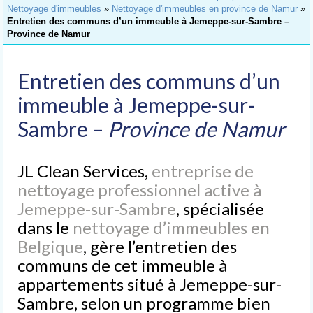
Accueil
Nettoyage d'immeubles
»
Nettoyage d'immeubles en province de Namur
»
Entretien des communs d’un immeuble à Jemeppe-sur-Sambre –
Nettoyage
Province de Namur
de Bureaux
Nettoyage
Entretien des communs d’un
d’Immeubles
immeuble à Jemeppe-sur-
Nettoyage
Sambre –
Province de Namur
de Commerces
Lavage
JL Clean Services,
entreprise de
de Vitres
nettoyage professionnel active à
Nettoyages
Jemeppe-sur-Sambre
, spécialisée
spéciaux
dans le
nettoyage d’immeubles en
Nettoyage après chantier
Belgique
, gère l’entretien des
communs de cet immeuble à
Nettoyage après sinistre
appartements situé à Jemeppe-sur-
Nettoyage après déménagement
Sambre, selon un programme bien