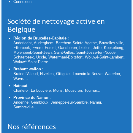
Connexion
Société de nettoyage active en
Belgique
Région de Bruxelles-Capitale
:
Anderlecht, Auderghem, Berchem-Sainte-Agathe, Bruxelles-ville,
Etterbeek, Evere, Forest, Ganshoren, Ixelles, Jette, Koekelberg,
Molenbeek-Saint-Jean, Saint-Gilles, Saint-Josse-ten-Noode,
Schaerbeek, Uccle, Watermael-Boitsfort, Woluwé-Saint-Lambert,
Woluwé-Saint-Pierre
Brabant wallon
:
Braine-l'Alleud, Nivelles, Ottignies-Louvain-la-Neuve, Waterloo,
Wavre...
Hainaut
:
Charleroi, La Louvière, Mons, Mouscron, Tournai...
Province de Namur
:
Andenne, Gembloux, Jemeppe-sur-Sambre, Namur,
Sambreville...
Nos références