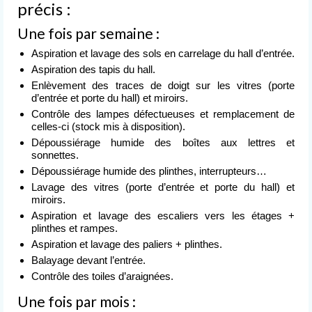
précis :
Nettoyage après événement
Une fois par semaine :
L’entreprise
de nettoyage
Aspiration et lavage des sols en carrelage du hall d’entrée.
Aspiration des tapis du hall.
Devis
Enlèvement des traces de doigt sur les vitres (porte
gratuit
d’entrée et porte du hall) et miroirs.
Contrôle des lampes défectueuses et remplacement de
Contact
celles-ci (stock mis à disposition).
Dépoussiérage humide des boîtes aux lettres et
sonnettes.
Dépoussiérage humide des plinthes, interrupteurs…
Lavage des vitres (porte d’entrée et porte du hall) et
miroirs.
Aspiration et lavage des escaliers vers les étages +
plinthes et rampes.
Aspiration et lavage des paliers + plinthes.
Balayage devant l’entrée.
Contrôle des toiles d’araignées.
Une fois par mois :