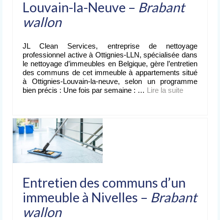
Louvain-la-Neuve –
Brabant
Nettoyage après événement
wallon
L’entreprise
de nettoyage
JL Clean Services, entreprise de nettoyage
Devis
professionnel active à Ottignies-LLN, spécialisée dans
gratuit
le nettoyage d’immeubles en Belgique, gère l’entretien
des communs de cet immeuble à appartements situé
à Ottignies-Louvain-la-neuve, selon un programme
Contact
bien précis : Une fois par semaine : …
Lire la suite­­
Entretien des communs d’un
immeuble à Nivelles –
Brabant
wallon