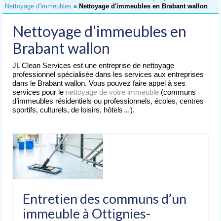
Accueil
Nettoyage d'immeubles
»
Nettoyage d'immeubles en Brabant wallon
Nettoyage
Nettoyage d’immeubles en
de Bureaux
Brabant wallon
Nettoyage
d’Immeubles
JL Clean Services est une entreprise de nettoyage
professionnel spécialisée dans les services aux entreprises
Nettoyage
dans le Brabant wallon. Vous pouvez faire appel à ses
de Commerces
services pour le
nettoyage de votre immeuble
(communs
d’immeubles résidentiels ou professionnels, écoles, centres
Lavage
sportifs, culturels, de loisirs, hôtels…).
de Vitres
Nettoyages
spéciaux
Nettoyage après chantier
Nettoyage après sinistre
Entretien des communs d’un
Nettoyage après déménagement
immeuble à Ottignies-