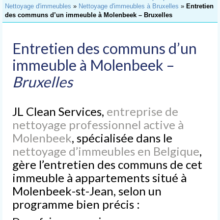
Accueil
Nettoyage d'immeubles
»
Nettoyage d'immeubles à Bruxelles
»
Entretien
des communs d’un immeuble à Molenbeek – Bruxelles
Nettoyage
de Bureaux
Entretien des communs d’un
Nettoyage
d’Immeubles
immeuble à Molenbeek –
Bruxelles
Nettoyage
de Commerces
JL Clean Services,
Lavage
entreprise de
de Vitres
nettoyage professionnel active à
Molenbeek
, spécialisée dans le
Nettoyages
spéciaux
nettoyage d’immeubles en Belgique
,
gère l’entretien des communs de cet
Nettoyage après chantier
immeuble à appartements situé à
Nettoyage après sinistre
Molenbeek-st-Jean, selon un
programme bien précis :
Nettoyage après déménagement