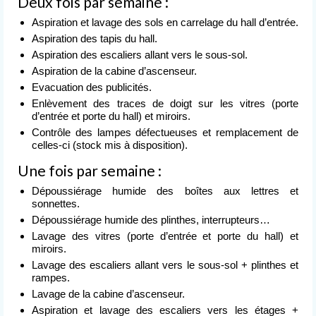
Deux fois par semaine :
Nettoyage après événement
Aspiration et lavage des sols en carrelage du hall d’entrée.
L’entreprise
Aspiration des tapis du hall.
de nettoyage
Aspiration des escaliers allant vers le sous-sol.
Aspiration de la cabine d’ascenseur.
Devis
Evacuation des publicités.
gratuit
Enlèvement des traces de doigt sur les vitres (porte
d’entrée et porte du hall) et miroirs.
Contact
Contrôle des lampes défectueuses et remplacement de
celles-ci (stock mis à disposition).
Une fois par semaine :
Dépoussiérage humide des boîtes aux lettres et
sonnettes.
Dépoussiérage humide des plinthes, interrupteurs…
Lavage des vitres (porte d’entrée et porte du hall) et
miroirs.
Lavage des escaliers allant vers le sous-sol + plinthes et
rampes.
Lavage de la cabine d’ascenseur.
Aspiration et lavage des escaliers vers les étages +