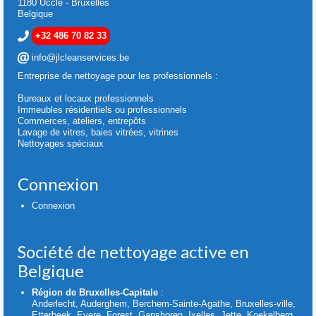
1180 Uccle - Bruxelles
Belgique
+32 486 70 82 33
info@jlcleanservices.be
Entreprise de nettoyage pour les professionnels :
Bureaux et locaux professionnels
Immeubles résidentiels ou professionnels
Commerces, ateliers, entrepôts
Lavage de vitres, baies vitrées, vitrines
Nettoyages spéciaux
Connexion
Connexion
Société de nettoyage active en
Belgique
Région de Bruxelles-Capitale
:
Anderlecht, Auderghem, Berchem-Sainte-Agathe, Bruxelles-ville,
Etterbeek, Evere, Forest, Ganshoren, Ixelles, Jette, Koekelberg,