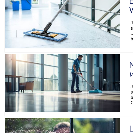
E
J
s
c
b
J
s
b
C
L