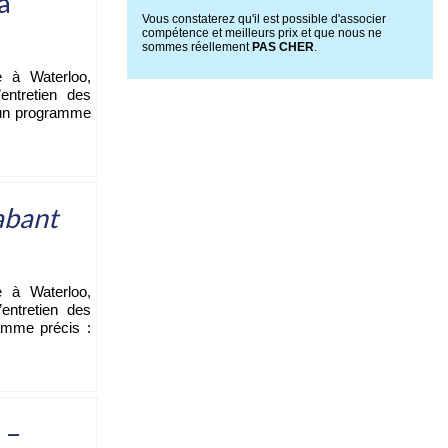
à
Vous constaterez qu'il est possible d'associer
compétence et meilleurs prix et que nous ne
sommes réellement
PAS CHER
.
e à Waterloo,
entretien des
 un programme
abant
e à Waterloo,
entretien des
amme précis :
 –