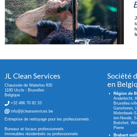
B
J
s
h
f
JL Clean Services
Société 
en Belgi
Chaussée de Waterloo 835
1180 Uccle - Bruxelles
Région de Br
Belgique
Anderlecht, 
+32 486 70 82 33
Bruxelles-vil
Ganshoren, Ix
info@jlcleanservices.be
Molenbeek-Sa
ten-Noode, S
Entreprise de nettoyage pour les professionnels :
Boitsfort, W
Pierre
Bureaux et locaux professionnels
Immeubles résidentiels ou professionnels
Brabant wal