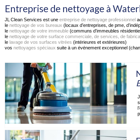
Entreprise de nettoyage à Water
JL Clean Services est une
entreprise de nettoyage professionnel
ac
le
nettoyage de vos bureaux
(locaux d’entreprises, de pme, d’indé
le
nettoyage de votre immeuble
(communs d’immeubles résidentiels o
le
nettoyage de votre surface commerciale, de services, de fabrica
le
lavage de vos surfaces vitrées
(intérieures et extérieures)
vos
nettoyages spéciaux
suite à un événement exceptionnel (chan
N
B
J
s
l
p