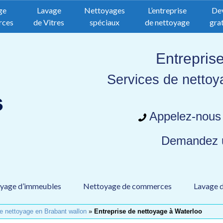
ge
Lavage
Nettoyages
L’entreprise
De
rces
de Vitres
spéciaux
de nettoyage
grat
Entrepris
Services de nettoy
Appelez-nous
Demandez
yage d’immeubles
Nettoyage de commerces
Lavage d
de nettoyage en Brabant wallon
»
Entreprise de nettoyage à Waterloo