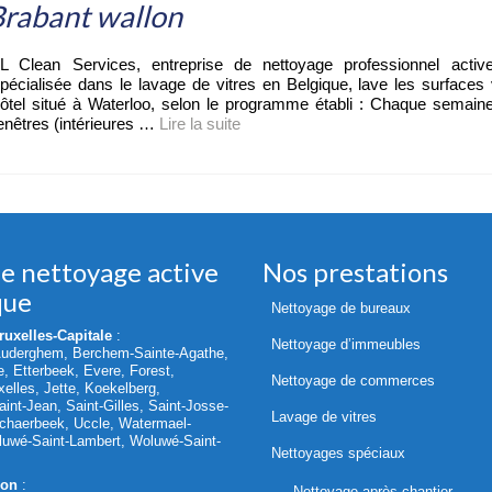
rabant wallon
L Clean Services, entreprise de nettoyage professionnel activ
pécialisée dans le lavage de vitres en Belgique, lave les surfaces 
ôtel situé à Waterloo, selon le programme établi : Chaque semain
enêtres (intérieures …
Lire la suite­­
de nettoyage active
Nos prestations
que
Nettoyage de bureaux
uxelles-Capitale
:
Nettoyage d’immeubles
Auderghem, Berchem-Sainte-Agathe,
le, Etterbeek, Evere, Forest,
Nettoyage de commerces
elles, Jette, Koekelberg,
int-Jean, Saint-Gilles, Saint-Josse-
Lavage de vitres
chaerbeek, Uccle, Watermael-
oluwé-Saint-Lambert, Woluwé-Saint-
Nettoyages spéciaux
lon
:
Nettoyage après chantier