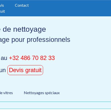
vis
Contact
uit
e de nettoyage
age pour professionnels
 au
+32 486 70 82 33
 un
Devis gratuit
e vitres
Nettoyages spéciaux