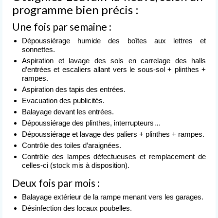
Nettoyage après événement
programme bien précis :
Une fois par semaine :
L’entreprise
de nettoyage
Dépoussiérage humide des boîtes aux lettres et
sonnettes.
Devis
Aspiration et lavage des sols en carrelage des halls
gratuit
d’entrées et escaliers allant vers le sous-sol + plinthes +
rampes.
Contact
Aspiration des tapis des entrées.
Evacuation des publicités.
Balayage devant les entrées.
Dépoussiérage des plinthes, interrupteurs…
Dépoussiérage et lavage des paliers + plinthes + rampes.
Contrôle des toiles d’araignées.
Contrôle des lampes défectueuses et remplacement de
celles-ci (stock mis à disposition).
Deux fois par mois :
Balayage extérieur de la rampe menant vers les garages.
Désinfection des locaux poubelles.