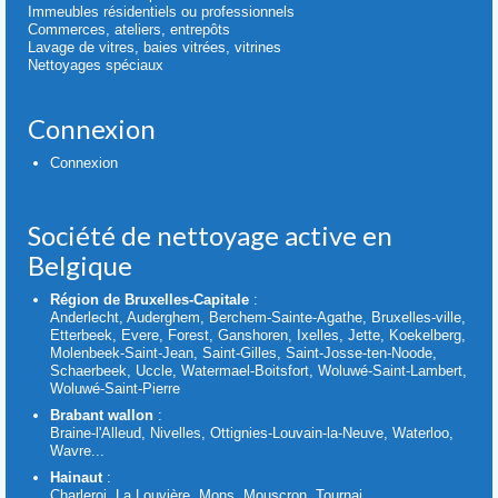
Immeubles résidentiels ou professionnels
Commerces, ateliers, entrepôts
Lavage de vitres, baies vitrées, vitrines
Nettoyages spéciaux
Connexion
Connexion
Société de nettoyage active en
Belgique
Région de Bruxelles-Capitale
:
Anderlecht, Auderghem, Berchem-Sainte-Agathe, Bruxelles-ville,
Etterbeek, Evere, Forest, Ganshoren, Ixelles, Jette, Koekelberg,
Molenbeek-Saint-Jean, Saint-Gilles, Saint-Josse-ten-Noode,
Schaerbeek, Uccle, Watermael-Boitsfort, Woluwé-Saint-Lambert,
Woluwé-Saint-Pierre
Brabant wallon
:
Braine-l'Alleud, Nivelles, Ottignies-Louvain-la-Neuve, Waterloo,
Wavre...
Hainaut
:
Charleroi, La Louvière, Mons, Mouscron, Tournai...