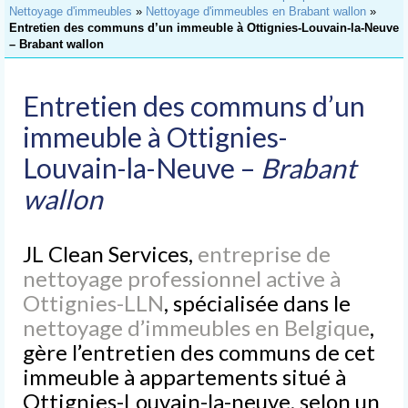
Accueil
Nettoyage d'immeubles
»
Nettoyage d'immeubles en Brabant wallon
»
Entretien des communs d’un immeuble à Ottignies-Louvain-la-Neuve
Nettoyage
– Brabant wallon
de Bureaux
Nettoyage
Entretien des communs d’un
d’Immeubles
immeuble à Ottignies-
Nettoyage
Louvain-la-Neuve –
Brabant
de Commerces
wallon
Lavage
de Vitres
JL Clean Services,
entreprise de
Nettoyages
spéciaux
nettoyage professionnel active à
Ottignies-LLN
, spécialisée dans le
Nettoyage après chantier
nettoyage d’immeubles en Belgique
,
Nettoyage après sinistre
gère l’entretien des communs de cet
immeuble à appartements situé à
Nettoyage après déménagement
Ottignies-Louvain-la-neuve, selon un