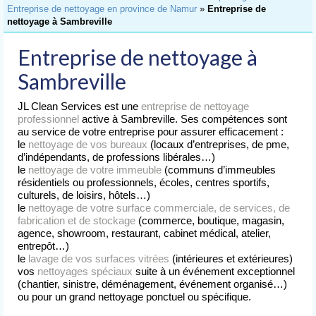
Accueil
Entreprise de nettoyage en province de Namur
»
Entreprise de
nettoyage à Sambreville
Nettoyage
de Bureaux
Entreprise de nettoyage à
Nettoyage
Sambreville
d’Immeubles
JL Clean Services est une
entreprise de nettoyage
Nettoyage
professionnel
active à Sambreville. Ses compétences sont
de Commerces
au service de votre entreprise pour assurer efficacement :
le
nettoyage de vos bureaux
(locaux d’entreprises, de pme,
Lavage
d’indépendants, de professions libérales…)
de Vitres
le
nettoyage de votre immeuble
(communs d’immeubles
résidentiels ou professionnels, écoles, centres sportifs,
culturels, de loisirs, hôtels…)
Nettoyages
le
nettoyage de votre surface commerciale, de services, de
spéciaux
fabrication et de stockage
(commerce, boutique, magasin,
agence, showroom, restaurant, cabinet médical, atelier,
Nettoyage après chantier
entrepôt…)
le
lavage de vos surfaces vitrées
(intérieures et extérieures)
Nettoyage après sinistre
vos
nettoyages spéciaux
suite à un événement exceptionnel
(chantier, sinistre, déménagement, événement organisé…)
Nettoyage après déménagement
ou pour un grand nettoyage ponctuel ou spécifique.