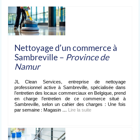
Nettoyage après événement
L’entreprise
de nettoyage
Devis
gratuit
Nettoyage d’un commerce à
Contact
Sambreville –
Province de
Namur
JL Clean Services, entreprise de nettoyage
professionnel active à Sambreville, spécialisée dans
l’entretien des locaux commerciaux en Belgique, prend
en charge l’entretien de ce commerce situé à
Sambreville, selon un cahier des charges : Une fois
par semaine : Magasin …
Lire la suite­­