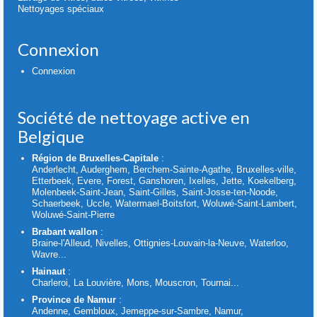
Nettoyages spéciaux
Connexion
Connexion
Société de nettoyage active en
Belgique
Région de Bruxelles-Capitale
:
Anderlecht, Auderghem, Berchem-Sainte-Agathe, Bruxelles-ville,
Etterbeek, Evere, Forest, Ganshoren, Ixelles, Jette, Koekelberg,
Molenbeek-Saint-Jean, Saint-Gilles, Saint-Josse-ten-Noode,
Schaerbeek, Uccle, Watermael-Boitsfort, Woluwé-Saint-Lambert,
Woluwé-Saint-Pierre
Brabant wallon
:
Braine-l'Alleud, Nivelles, Ottignies-Louvain-la-Neuve, Waterloo,
Wavre...
Hainaut
:
Charleroi, La Louvière, Mons, Mouscron, Tournai...
Province de Namur
:
Andenne, Gembloux, Jemeppe-sur-Sambre, Namur,