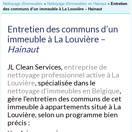
Accueil
Nettoyage d'immeubles
»
Nettoyage d'immeubles en Hainaut
»
Entretien
des communs d’un immeuble à La Louvière – Hainaut
Nettoyage
de Bureaux
Entretien des communs d’un
Nettoyage
d’Immeubles
immeuble à La Louvière –
Hainaut
Nettoyage
de Commerces
JL Clean Services,
Lavage
entreprise de
de Vitres
nettoyage professionnel active à La
Louvière
, spécialisée dans le
Nettoyages
spéciaux
nettoyage d’immeubles en Belgique
,
gère l’entretien des communs de cet
Nettoyage après chantier
immeuble à appartements situé à La
Nettoyage après sinistre
Louvière, selon un programme bien
précis :
Nettoyage après déménagement