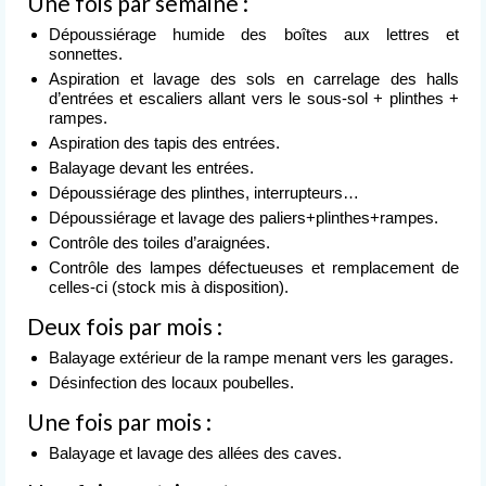
Une fois par semaine :
Nettoyage après événement
Dépoussiérage humide des boîtes aux lettres et
sonnettes.
L’entreprise
de nettoyage
Aspiration et lavage des sols en carrelage des halls
d’entrées et escaliers allant vers le sous-sol + plinthes +
rampes.
Devis
gratuit
Aspiration des tapis des entrées.
Balayage devant les entrées.
Contact
Dépoussiérage des plinthes, interrupteurs…
Dépoussiérage et lavage des paliers+plinthes+rampes.
Contrôle des toiles d’araignées.
Contrôle des lampes défectueuses et remplacement de
celles-ci (stock mis à disposition).
Deux fois par mois :
Balayage extérieur de la rampe menant vers les garages.
Désinfection des locaux poubelles.
Une fois par mois :
Balayage et lavage des allées des caves.