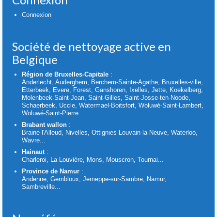
Connexion
Société de nettoyage active en
Belgique
Région de Bruxelles-Capitale
:
Anderlecht, Auderghem, Berchem-Sainte-Agathe, Bruxelles-ville,
Etterbeek, Evere, Forest, Ganshoren, Ixelles, Jette, Koekelberg,
Molenbeek-Saint-Jean, Saint-Gilles, Saint-Josse-ten-Noode,
Schaerbeek, Uccle, Watermael-Boitsfort, Woluwé-Saint-Lambert,
Woluwé-Saint-Pierre
Brabant wallon
:
Braine-l'Alleud, Nivelles, Ottignies-Louvain-la-Neuve, Waterloo,
Wavre...
Hainaut
:
Charleroi, La Louvière, Mons, Mouscron, Tournai...
Province de Namur
:
Andenne, Gembloux, Jemeppe-sur-Sambre, Namur,
Sambreville...