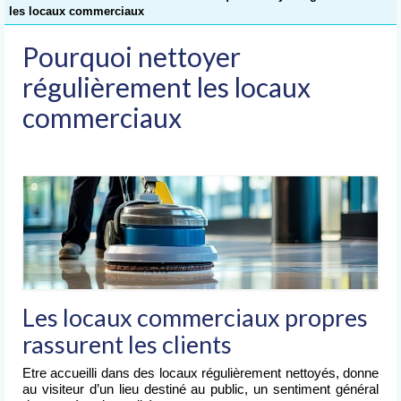
Accueil
les locaux commerciaux
Nettoyage
Pourquoi nettoyer
de Bureaux
régulièrement les locaux
Nettoyage
commerciaux
d’Immeubles
Nettoyage
de Commerces
Lavage
de Vitres
Nettoyages
spéciaux
Nettoyage après chantier
Les locaux commerciaux propres
rassurent les clients
Nettoyage après sinistre
Etre accueilli dans des locaux régulièrement nettoyés, donne
Nettoyage après déménagement
au visiteur d’un lieu destiné au public, un sentiment général