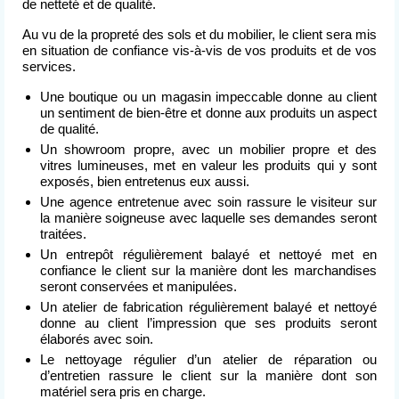
de netteté et de qualité.
Nettoyage après événement
Au vu de la propreté des sols et du mobilier, le client sera mis
L’entreprise
en situation de confiance vis-à-vis de vos produits et de vos
de nettoyage
services.
Une boutique ou un magasin impeccable donne au client
Devis
un sentiment de bien-être et donne aux produits un aspect
gratuit
de qualité.
Un showroom propre, avec un mobilier propre et des
Contact
vitres lumineuses, met en valeur les produits qui y sont
exposés, bien entretenus eux aussi.
Une agence entretenue avec soin rassure le visiteur sur
la manière soigneuse avec laquelle ses demandes seront
traitées.
Un entrepôt régulièrement balayé et nettoyé met en
confiance le client sur la manière dont les marchandises
seront conservées et manipulées.
Un atelier de fabrication régulièrement balayé et nettoyé
donne au client l’impression que ses produits seront
élaborés avec soin.
Le nettoyage régulier d’un atelier de réparation ou
d’entretien rassure le client sur la manière dont son
matériel sera pris en charge.