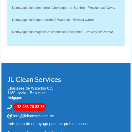
Nettoyage d'un commerce à Jemeppe-sur-Sambre -
Province de Namur
Nettoyage d'un supermarché à Waterloo -
Brabant wallon
Nettoyage d'un magasin d'alimentation à Andenne -
Province de Namur
JL Clean Services
Chaussée de Waterloo 835
1180 Uccle - Bruxelles
Belgique
+32 486 70 82 33
info@jlcleanservices.be
Entreprise de nettoyage pour les professionnels :