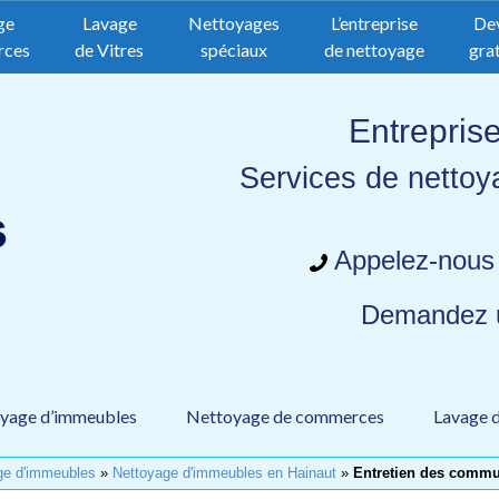
ge
Lavage
Nettoyages
L’entreprise
De
rces
de Vitres
spéciaux
de nettoyage
grat
Entrepris
Services de nettoy
Appelez-nous
Demandez
yage d’immeubles
Nettoyage de commerces
Lavage d
ge d'immeubles
»
Nettoyage d'immeubles en Hainaut
»
Entretien des commu