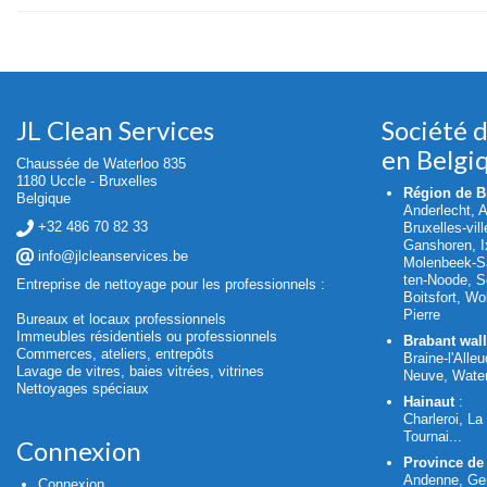
JL Clean Services
Société 
en Belgi
Chaussée de Waterloo 835
1180 Uccle - Bruxelles
Région de Br
Belgique
Anderlecht, 
+32 486 70 82 33
Bruxelles-vil
Ganshoren, Ix
info@jlcleanservices.be
Molenbeek-Sa
ten-Noode, S
Entreprise de nettoyage pour les professionnels :
Boitsfort, W
Pierre
Bureaux et locaux professionnels
Immeubles résidentiels ou professionnels
Brabant wal
Commerces, ateliers, entrepôts
Braine-l'Alleu
Lavage de vitres, baies vitrées, vitrines
Neuve, Water
Nettoyages spéciaux
Hainaut
:
Charleroi, L
Tournai...
Connexion
Province de
Andenne, Ge
Connexion