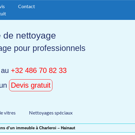
vis
Contact
uit
e de nettoyage
age pour professionnels
 au
+32 486 70 82 33
 un
Devis gratuit
e vitres
Nettoyages spéciaux
ns d’un immeuble à Charleroi – Hainaut