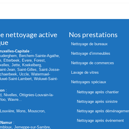
de nettoyage active
Nos prestations
que
Nettoyage de bureaux
uxelles-Capitale
:
Nettoyage d’immeubles
Auderghem, Berchem-Sainte-Agathe,
le, Etterbeek, Evere, Forest,
Nettoyage de commerces
elles, Jette, Koekelberg,
int-Jean, Saint-Gilles, Saint-Josse-
Lavage de vitres
chaerbeek, Uccle, Watermael-
oluwé-Saint-Lambert, Woluwé-Saint-
Nettoyages spéciaux
lon
:
Nettoyage après chantier
d, Nivelles, Ottignies-Louvain-la-
loo, Wavre...
Nettoyage après sinistre
a Louvière, Mons, Mouscron,
Nettoyage après déménageme
Nettoyage après événement
 Namur
:
mbloux, Jemeppe-sur-Sambre,