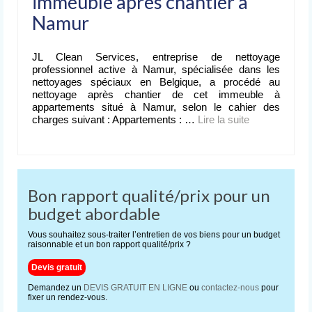
immeuble après chantier à
Nettoyage après événement
Namur
L’entreprise
de nettoyage
JL Clean Services, entreprise de nettoyage
professionnel active à Namur, spécialisée dans les
Devis
nettoyages spéciaux en Belgique, a procédé au
gratuit
nettoyage après chantier de cet immeuble à
appartements situé à Namur, selon le cahier des
Contact
charges suivant : Appartements : …
Lire la suite­­
Bon rapport qualité/prix pour un
budget abordable
Vous souhaitez sous-traiter l’entretien de vos biens pour un budget
raisonnable et un bon rapport qualité/prix ?
Devis gratuit
Demandez un
DEVIS GRATUIT EN LIGNE
ou
contactez-nous
pour
fixer un rendez-vous.