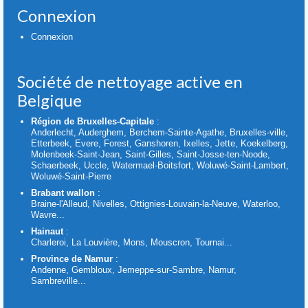
Connexion
Connexion
Société de nettoyage active en
Belgique
Région de Bruxelles-Capitale
:
Anderlecht, Auderghem, Berchem-Sainte-Agathe, Bruxelles-ville,
Etterbeek, Evere, Forest, Ganshoren, Ixelles, Jette, Koekelberg,
Molenbeek-Saint-Jean, Saint-Gilles, Saint-Josse-ten-Noode,
Schaerbeek, Uccle, Watermael-Boitsfort, Woluwé-Saint-Lambert,
Woluwé-Saint-Pierre
Brabant wallon
:
Braine-l'Alleud, Nivelles, Ottignies-Louvain-la-Neuve, Waterloo,
Wavre...
Hainaut
:
Charleroi, La Louvière, Mons, Mouscron, Tournai...
Province de Namur
:
Andenne, Gembloux, Jemeppe-sur-Sambre, Namur,
Sambreville...