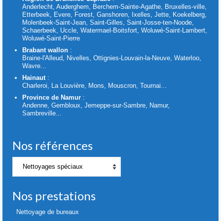
Anderlecht, Auderghem, Berchem-Sainte-Agathe, Bruxelles-ville,
Etterbeek, Evere, Forest, Ganshoren, Ixelles, Jette, Koekelberg,
Molenbeek-Saint-Jean, Saint-Gilles, Saint-Josse-ten-Noode,
Schaerbeek, Uccle, Watermael-Boitsfort, Woluwé-Saint-Lambert,
Woluwé-Saint-Pierre
Brabant wallon
:
Braine-l'Alleud, Nivelles, Ottignies-Louvain-la-Neuve, Waterloo,
Wavre...
Hainaut
:
Charleroi, La Louvière, Mons, Mouscron, Tournai...
Province de Namur
:
Andenne, Gembloux, Jemeppe-sur-Sambre, Namur,
Sambreville...
Nos références
Nos
références
Nos prestations
Nettoyage de bureaux