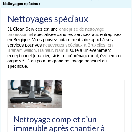
Accueil
Nettoyages spéciaux
Nettoyage
Nettoyages spéciaux
de Bureaux
JL Clean Services est une
entreprise de nettoyage
Nettoyage
professionnel
spécialisée dans les services aux entreprises
d’Immeubles
en Belgique. Vous pouvez notamment faire appel à ses
services pour vos
nettoyages spéciaux à Bruxelles, en
Nettoyage
Brabant wallon, Hainaut, Namur
suite à un événement
de Commerces
exceptionnel (chantier, sinistre, déménagement, événement
organisé…) ou pour un grand nettoyage ponctuel ou
Lavage
spécifique.
de Vitres
Nettoyages
spéciaux
Nettoyage après chantier
Nettoyage après sinistre
Nettoyage complet d’un
Nettoyage après déménagement
immeuble après chantier à