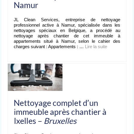
Namur
Nettoyage après événement
L’entreprise
JL Clean Services, entreprise de nettoyage
de nettoyage
professionnel active à Namur, spécialisée dans les
nettoyages spéciaux en Belgique, a procédé au
Devis
nettoyage après chantier de cet immeuble à
gratuit
appartements situé à Namur, selon le cahier des
charges suivant : Appartements : …
Lire la suite­­
Contact
Nettoyage complet d’un
immeuble après chantier à
Ixelles –
Bruxelles