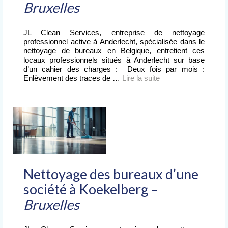
Bruxelles
Nettoyage après événement
L’entreprise
JL Clean Services, entreprise de nettoyage
de nettoyage
professionnel active à Anderlecht, spécialisée dans le
nettoyage de bureaux en Belgique, entretient ces
Devis
locaux professionnels situés à Anderlecht sur base
gratuit
d’un cahier des charges : Deux fois par mois :
Enlèvement des traces de …
Lire la suite­­
Contact
Nettoyage des bureaux d’une
société à Koekelberg –
Bruxelles