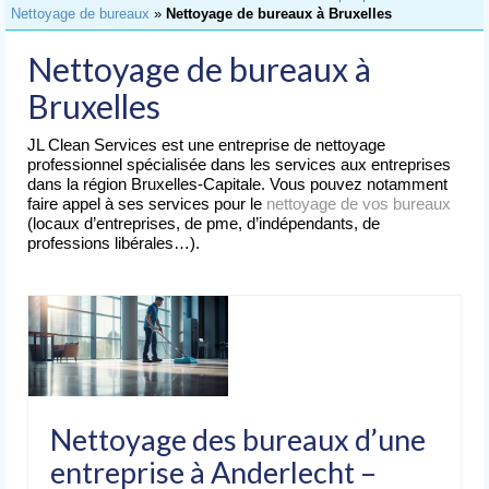
Accueil
Nettoyage de bureaux
»
Nettoyage de bureaux à Bruxelles
Nettoyage
Nettoyage de bureaux à
de Bureaux
Bruxelles
Nettoyage
d’Immeubles
JL Clean Services est une entreprise de nettoyage
professionnel spécialisée dans les services aux entreprises
Nettoyage
dans la région Bruxelles-Capitale. Vous pouvez notamment
de Commerces
faire appel à ses services pour le
nettoyage de vos bureaux
(locaux d’entreprises, de pme, d’indépendants, de
Lavage
professions libérales…).
de Vitres
Nettoyages
spéciaux
Nettoyage après chantier
Nettoyage après sinistre
Nettoyage des bureaux d’une
Nettoyage après déménagement
entreprise à Anderlecht –