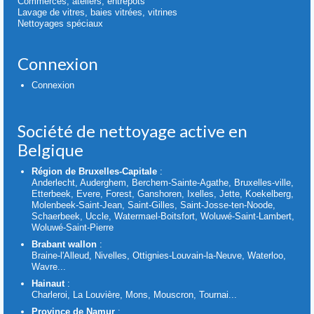
Commerces, ateliers, entrepôts
Lavage de vitres, baies vitrées, vitrines
Nettoyages spéciaux
Connexion
Connexion
Société de nettoyage active en
Belgique
Région de Bruxelles-Capitale
:
Anderlecht, Auderghem, Berchem-Sainte-Agathe, Bruxelles-ville,
Etterbeek, Evere, Forest, Ganshoren, Ixelles, Jette, Koekelberg,
Molenbeek-Saint-Jean, Saint-Gilles, Saint-Josse-ten-Noode,
Schaerbeek, Uccle, Watermael-Boitsfort, Woluwé-Saint-Lambert,
Woluwé-Saint-Pierre
Brabant wallon
:
Braine-l'Alleud, Nivelles, Ottignies-Louvain-la-Neuve, Waterloo,
Wavre...
Hainaut
:
Charleroi, La Louvière, Mons, Mouscron, Tournai...
Province de Namur
: