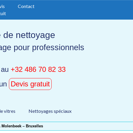
vis
Contact
uit
e de nettoyage
age pour professionnels
 au
+32 486 70 82 33
 un
Devis gratuit
e vitres
Nettoyages spéciaux
à Molenbeek – Bruxelles