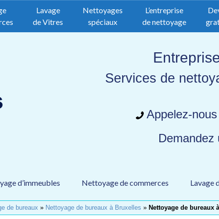
ge
Lavage
Nettoyages
L’entreprise
De
rces
de Vitres
spéciaux
de nettoyage
grat
Entrepris
Services de nettoy
Appelez-nous
Demandez
yage d’immeubles
Nettoyage de commerces
Lavage d
ge de bureaux
»
Nettoyage de bureaux à Bruxelles
»
Nettoyage de bureaux 