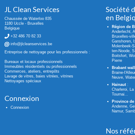
JL Clean Services
Société 
en Belgi
Chaussée de Waterloo 835
1180 Uccle - Bruxelles
Région de Br
Belgique
Anderlecht, 
+32 486 70 82 33
Bruxelles-vil
Ganshoren, Ix
info@jlcleanservices.be
Molenbeek-Sa
ten-Noode, S
Entreprise de nettoyage pour les professionnels :
Boitsfort, W
Pierre
Bureaux et locaux professionnels
Immeubles résidentiels ou professionnels
Brabant wal
Commerces, ateliers, entrepôts
Braine-l'Alleu
Lavage de vitres, baies vitrées, vitrines
Neuve, Water
Nettoyages spéciaux
Hainaut
:
Charleroi, L
Tournai...
Connexion
Province de
Andenne, Ge
Connexion
Namur, Sambr
Nos réfé