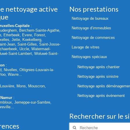
de nettoyage active
Nos prestations
que
Nettoyage de bureaux
uxelles-Capitale
:
Nettoyage d’immeubles
Auderghem, Berchem-Sainte-Agathe,
le, Etterbeek, Evere, Forest,
Nettoyage de commerces
elles, Jette, Koekelberg,
int-Jean, Saint-Gilles, Saint-Josse-
Lavage de vitres
chaerbeek, Uccle, Watermael-
oluwé-Saint-Lambert, Woluwé-Saint-
Nettoyages spéciaux
lon
:
Nettoyage après chantier
d, Nivelles, Ottignies-Louvain-la-
loo, Wavre...
Nettoyage après sinistre
a Louvière, Mons, Mouscron,
Nettoyage après déménageme
Nettoyage après événement
 Namur
:
mbloux, Jemeppe-sur-Sambre,
eville...
Rechercher sur le s
rences
Rechercher
: