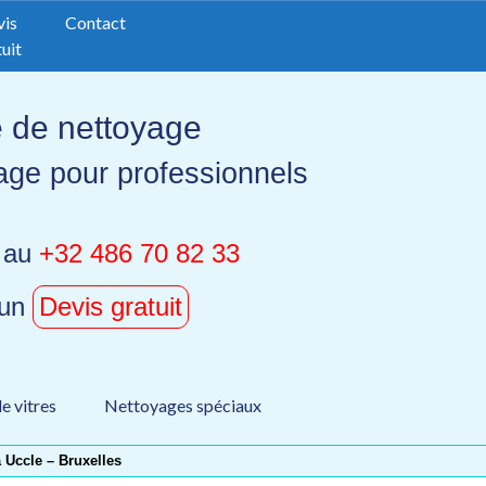
vis
Contact
uit
e de nettoyage
age pour professionnels
 au
+32 486 70 82 33
 un
Devis gratuit
e vitres
Nettoyages spéciaux
 Uccle – Bruxelles