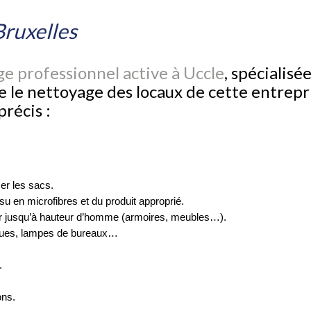
Bruxelles
e professionnel active à Uccle
, spécialisé
re le nettoyage des locaux de cette entrepr
récis :
cer les sacs.
ssu en microfibres et du produit approprié.
ier jusqu’à hauteur d’homme (armoires, meubles…).
niques, lampes de bureaux…
.
ons.