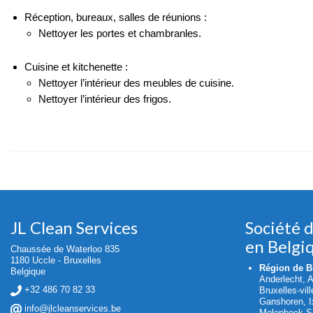
Réception, bureaux, salles de réunions :
Nettoyer les portes et chambranles.
Cuisine et kitchenette :
Nettoyer l’intérieur des meubles de cuisine.
Nettoyer l’intérieur des frigos.
JL Clean Services
Société 
en Belgi
Chaussée de Waterloo 835
1180 Uccle - Bruxelles
Région de Br
Belgique
Anderlecht, 
+32 486 70 82 33
Bruxelles-vil
Ganshoren, Ix
info@jlcleanservices.be
Molenbeek-Sa