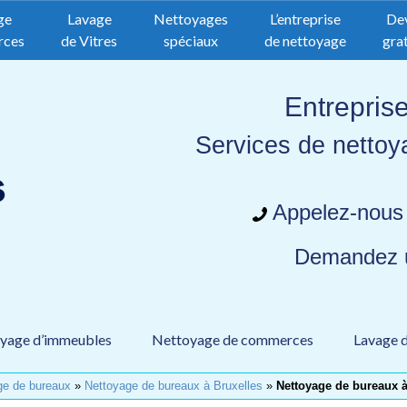
ge
Lavage
Nettoyages
L’entreprise
De
rces
de Vitres
spéciaux
de nettoyage
grat
Entrepris
Services de nettoy
Appelez-nous
Demandez
yage d’immeubles
Nettoyage de commerces
Lavage d
ge de bureaux
»
Nettoyage de bureaux à Bruxelles
»
Nettoyage de bureaux à