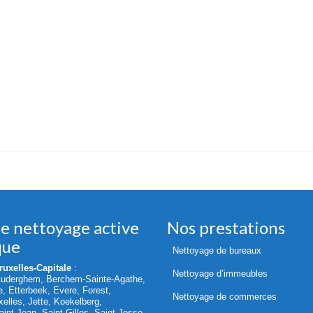
de nettoyage active
Nos prestations
que
Nettoyage de bureaux
uxelles-Capitale
:
Nettoyage d’immeubles
Auderghem, Berchem-Sainte-Agathe,
le, Etterbeek, Evere, Forest,
Nettoyage de commerces
elles, Jette, Koekelberg,
int-Jean, Saint-Gilles, Saint-Josse-