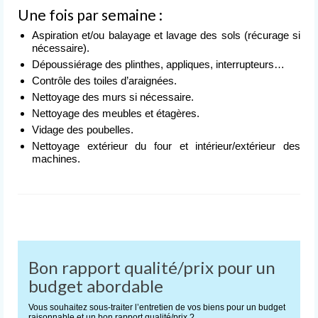
Nettoyage après événement
Une fois par semaine :
Aspiration et/ou balayage et lavage des sols (récurage si
L’entreprise
nécessaire).
de nettoyage
Dépoussiérage des plinthes, appliques, interrupteurs…
Devis
Contrôle des toiles d’araignées.
gratuit
Nettoyage des murs si nécessaire.
Nettoyage des meubles et étagères.
Contact
Vidage des poubelles.
Nettoyage extérieur du four et intérieur/extérieur des
machines.
Bon rapport qualité/prix pour un
budget abordable
Vous souhaitez sous-traiter l’entretien de vos biens pour un budget
raisonnable et un bon rapport qualité/prix ?