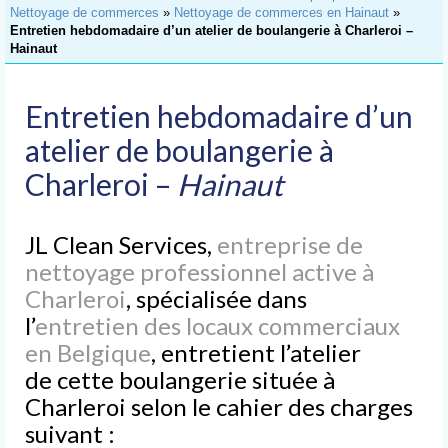
Accueil
Nettoyage de commerces
»
Nettoyage de commerces en Hainaut
»
Entretien hebdomadaire d’un atelier de boulangerie à Charleroi –
Nettoyage
Hainaut
de Bureaux
Nettoyage
Entretien hebdomadaire d’un
d’Immeubles
atelier de boulangerie à
Nettoyage
Charleroi –
Hainaut
de Commerces
Lavage
JL Clean Services,
entreprise de
de Vitres
nettoyage professionnel active à
Nettoyages
Charleroi
, spécialisée dans
spéciaux
l’
entretien des locaux commerciaux
Nettoyage après chantier
en Belgique
, entretient l’atelier
de cette boulangerie située à
Nettoyage après sinistre
Charleroi selon le cahier des charges
Nettoyage après déménagement
suivant :