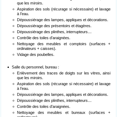
Nettoyage après événement
que les miroirs.
Aspiration des sols (récurage si nécessaire) et lavage
L’entreprise
à l’eau.
de nettoyage
Dépoussiérage des lampes, appliques et décorations.
Dépoussiérage des présentoirs et étagères.
Devis
Dépoussiérage des plinthes, interrupteurs…
gratuit
Contrôle des toiles d’araignées.
Nettoyage des meubles et comptoirs (surfaces +
Contact
ordinateurs + caisses).
Vidage des poubelles.
Salle du personnel, bureau :
Enlèvement des traces de doigts sur les vitres, ainsi
que les miroirs.
Aspiration des sols (récurage si nécessaire) et lavage
à l’eau.
Dépoussiérage des lampes, appliques et décorations.
Dépoussiérage des plinthes, interrupteurs…
Contrôle des toiles d’araignées.
Nettoyage des meubles et bureaux (surfaces +