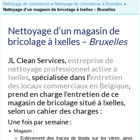
Accueil
Nettoyage de commerces
»
Nettoyage de commerces à Bruxelles
»
Nettoyage d’un magasin de bricolage à Ixelles – Bruxelles
Nettoyage
de Bureaux
Nettoyage d’un magasin de
Nettoyage
d’Immeubles
bricolage à Ixelles –
Bruxelles
Nettoyage
de Commerces
JL Clean Services,
entreprise de
nettoyage professionnel active à
Lavage
de Vitres
Ixelles
, spécialisée dans l’
entretien
des locaux commerciaux en Belgique
,
Nettoyages
prend en charge l’entretien de ce
spéciaux
magasin de bricolage situé à Ixelles,
Nettoyage après chantier
selon un cahier des charges :
Nettoyage après sinistre
Une fois par semaine :
Magasin :
Nettoyage après déménagement
Enlèvement des traces de doigts sur les vitres, ainsi