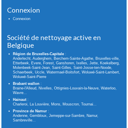
Connexion
Connexion
Société de nettoyage active en
Belgique
Région de Bruxelles-Capitale
:
Anderlecht, Auderghem, Berchem-Sainte-Agathe, Bruxelles-ville,
Etterbeek, Evere, Forest, Ganshoren, Ixelles, Jette, Koekelberg,
Molenbeek-Saint-Jean, Saint-Gilles, Saint-Josse-ten-Noode,
Schaerbeek, Uccle, Watermael-Boitsfort, Woluwé-Saint-Lambert,
Woluwé-Saint-Pierre
Brabant wallon
:
Braine-l'Alleud, Nivelles, Ottignies-Louvain-la-Neuve, Waterloo,
Wavre...
Hainaut
:
Charleroi, La Louvière, Mons, Mouscron, Tournai...
Province de Namur
:
Andenne, Gembloux, Jemeppe-sur-Sambre, Namur,
Sambreville...