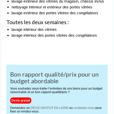
lavage extérieur des vitrines du magasin, châssis inclus
Nettoyage après événement
nettoyage intérieur et extérieur des portes vitrées
lavage extérieur des portes vitrées des congélateurs
L’entreprise
de nettoyage
Toutes les deux semaines :
Devis
lavage intérieur des vitrines
gratuit
lavage intérieur des portes vitrées des congélateurs
Contact
Bon rapport qualité/prix pour un
budget abordable
Vous souhaitez sous-traiter l’entretien de vos biens pour un budget
raisonnable et un bon rapport qualité/prix ?
Devis gratuit
Demandez un
DEVIS GRATUIT EN LIGNE
ou
contactez-nous
pour
fixer un rendez-vous.