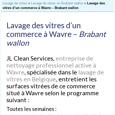
Accueil
Lavage de vitres
»
Lavage de vitres en Brabant wallon
»
Lavage des
vitres d’un commerce à Wavre – Brabant wallon
Nettoyage
de Bureaux
Lavage des vitres d’un
Nettoyage
d’Immeubles
commerce à Wavre –
Brabant
wallon
Nettoyage
de Commerces
JL Clean Services,
Lavage
entreprise de
de Vitres
nettoyage professionnel active à
Wavre
, spécialisée dans le
lavage de
Nettoyages
spéciaux
vitres en Belgique
, entretient les
surfaces vitrées de ce commerce
Nettoyage après chantier
situé à Wavre selon le programme
Nettoyage après sinistre
suivant :
Nettoyage après déménagement
Toutes les semaines :