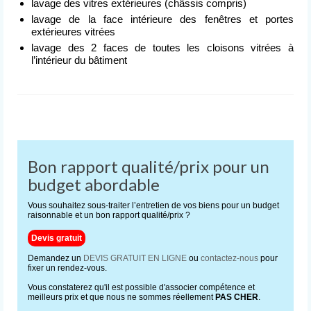
lavage des vitres extérieures (châssis compris)
Nettoyage après événement
lavage de la face intérieure des fenêtres et portes
extérieures vitrées
L’entreprise
lavage des 2 faces de toutes les cloisons vitrées à
de nettoyage
l’intérieur du bâtiment
Devis
gratuit
Contact
Bon rapport qualité/prix pour un
budget abordable
Vous souhaitez sous-traiter l’entretien de vos biens pour un budget
raisonnable et un bon rapport qualité/prix ?
Devis gratuit
Demandez un
DEVIS GRATUIT EN LIGNE
ou
contactez-nous
pour
fixer un rendez-vous.
Vous constaterez qu'il est possible d'associer compétence et
meilleurs prix et que nous ne sommes réellement
PAS CHER
.