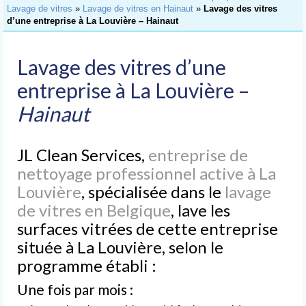
Accueil
Lavage de vitres
»
Lavage de vitres en Hainaut
»
Lavage des vitres
d’une entreprise à La Louvière – Hainaut
Nettoyage
de Bureaux
Lavage des vitres d’une
Nettoyage
d’Immeubles
entreprise à La Louvière –
Hainaut
Nettoyage
de Commerces
JL Clean Services,
Lavage
entreprise de
de Vitres
nettoyage professionnel active à La
Louvière
, spécialisée dans le
lavage
Nettoyages
spéciaux
de vitres en Belgique
, lave les
surfaces vitrées de cette entreprise
Nettoyage après chantier
située à La Louvière, selon le
Nettoyage après sinistre
programme établi :
Nettoyage après déménagement
Une fois par mois :