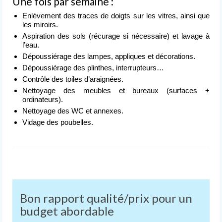
Une fois par semaine :
Nettoyage après événement
Enlèvement des traces de doigts sur les vitres, ainsi que
les miroirs.
L’entreprise
de nettoyage
Aspiration des sols (récurage si nécessaire) et lavage à
l’eau.
Devis
Dépoussiérage des lampes, appliques et décorations.
gratuit
Dépoussiérage des plinthes, interrupteurs…
Contrôle des toiles d’araignées.
Contact
Nettoyage des meubles et bureaux (surfaces +
ordinateurs).
Nettoyage des WC et annexes.
Vidage des poubelles.
Bon rapport qualité/prix pour un
budget abordable