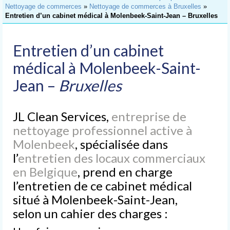
Accueil
Nettoyage de commerces
»
Nettoyage de commerces à Bruxelles
»
Entretien d’un cabinet médical à Molenbeek-Saint-Jean – Bruxelles
Nettoyage
de Bureaux
Entretien d’un cabinet
Nettoyage
d’Immeubles
médical à Molenbeek-Saint-
Jean –
Bruxelles
Nettoyage
de Commerces
JL Clean Services,
Lavage
entreprise de
de Vitres
nettoyage professionnel active à
Molenbeek
, spécialisée dans
Nettoyages
spéciaux
l’
entretien des locaux commerciaux
en Belgique
, prend en charge
Nettoyage après chantier
l’entretien de ce cabinet médical
Nettoyage après sinistre
situé à Molenbeek-Saint-Jean,
selon un cahier des charges :
Nettoyage après déménagement