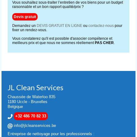
Vous souhaitez sous-traiter l’entretien de vos biens pour un budget
raisonnable et un bon rapport qualité/prix ?
Devis gratuit
Demandez un
DEVIS GRATUIT EN LIGNE
ou
contactez-nous
pour
fixer un rendez-vous.
Vous constaterez qu'il est possible d'associer compétence et
meilleurs prix et que nous ne sommes réellement
PAS CHER
.
JL Clean Services
Chaussée de Waterloo 835
1180 Uccle - Bruxelles
Belgique
+32 486 70 82 33
info@jlcleanservices.be
Entreprise de nettoyage pour les professionnels :