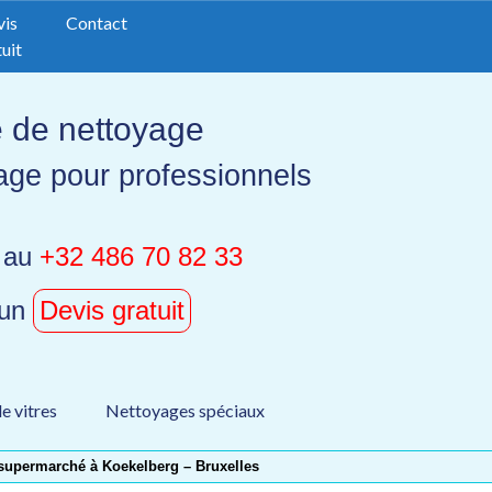
vis
Contact
uit
e de nettoyage
age pour professionnels
 au
+32 486 70 82 33
 un
Devis gratuit
e vitres
Nettoyages spéciaux
supermarché à Koekelberg – Bruxelles