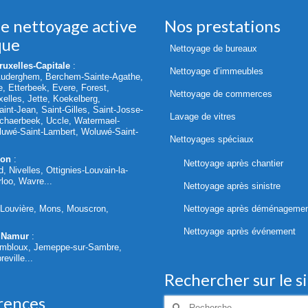
de nettoyage active
Nos prestations
que
Nettoyage de bureaux
uxelles-Capitale
:
Nettoyage d’immeubles
Auderghem, Berchem-Sainte-Agathe,
le, Etterbeek, Evere, Forest,
Nettoyage de commerces
elles, Jette, Koekelberg,
int-Jean, Saint-Gilles, Saint-Josse-
Lavage de vitres
chaerbeek, Uccle, Watermael-
oluwé-Saint-Lambert, Woluwé-Saint-
Nettoyages spéciaux
lon
:
Nettoyage après chantier
d, Nivelles, Ottignies-Louvain-la-
loo, Wavre...
Nettoyage après sinistre
a Louvière, Mons, Mouscron,
Nettoyage après déménageme
Nettoyage après événement
 Namur
:
mbloux, Jemeppe-sur-Sambre,
eville...
Rechercher sur le s
rences
Rechercher