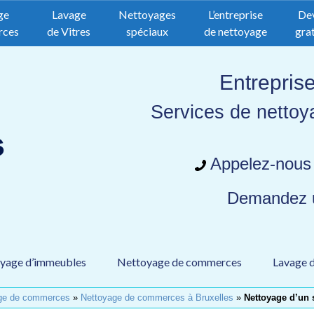
ge
Lavage
Nettoyages
L’entreprise
De
rces
de Vitres
spéciaux
de nettoyage
grat
Entrepris
Services de nettoy
Appelez-nous
Demandez
yage d’immeubles
Nettoyage de commerces
Lavage d
ge de commerces
»
Nettoyage de commerces à Bruxelles
»
Nettoyage d’un 