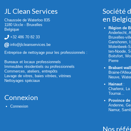
JL Clean Services
Société 
en Belgi
Chaussée de Waterloo 835
1180 Uccle - Bruxelles
Région de Br
Belgique
Anderlecht, 
+32 486 70 82 33
Bruxelles-vil
Ganshoren, Ix
info@jlcleanservices.be
Molenbeek-Sa
ten-Noode, S
Entreprise de nettoyage pour les professionnels :
Boitsfort, W
Pierre
Bureaux et locaux professionnels
Immeubles résidentiels ou professionnels
Brabant wal
Commerces, ateliers, entrepôts
Braine-l'Alleu
Lavage de vitres, baies vitrées, vitrines
Neuve, Water
Nettoyages spéciaux
Hainaut
:
Charleroi, L
Tournai...
Connexion
Province de
Andenne, Ge
Connexion
Namur, Sambr
Nos réfé