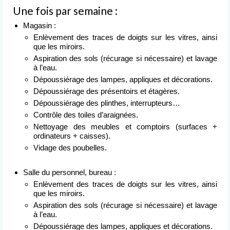
Nettoyage après événement
Une fois par semaine :
Magasin :
L’entreprise
de nettoyage
Enlèvement des traces de doigts sur les vitres, ainsi
que les miroirs.
Devis
Aspiration des sols (récurage si nécessaire) et lavage
gratuit
à l’eau.
Dépoussiérage des lampes, appliques et décorations.
Contact
Dépoussiérage des présentoirs et étagères.
Dépoussiérage des plinthes, interrupteurs…
Contrôle des toiles d’araignées.
Nettoyage des meubles et comptoirs (surfaces +
ordinateurs + caisses).
Vidage des poubelles.
Salle du personnel, bureau :
Enlèvement des traces de doigts sur les vitres, ainsi
que les miroirs.
Aspiration des sols (récurage si nécessaire) et lavage
à l’eau.
Dépoussiérage des lampes, appliques et décorations.