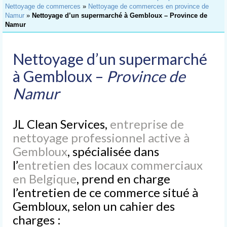
Accueil
Nettoyage de commerces
»
Nettoyage de commerces en province de
Namur
»
Nettoyage d’un supermarché à Gembloux – Province de
Nettoyage
Namur
de Bureaux
Nettoyage
Nettoyage d’un supermarché
d’Immeubles
à Gembloux –
Province de
Nettoyage
Namur
de Commerces
Lavage
JL Clean Services,
entreprise de
de Vitres
nettoyage professionnel active à
Nettoyages
Gembloux
, spécialisée dans
spéciaux
l’
entretien des locaux commerciaux
Nettoyage après chantier
en Belgique
, prend en charge
l’entretien de ce commerce situé à
Nettoyage après sinistre
Gembloux, selon un cahier des
Nettoyage après déménagement
charges :