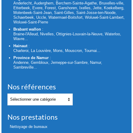
Anderlecht, Auderghem, Berchem-Sainte-Agathe, Bruxelles-ville,
Etterbeek, Evere, Forest, Ganshoren, Ixelles, Jette, Koekelberg,
Molenbeek-Saint-Jean, Saint-Gilles, Saint-Josse-ten-Noode,
Schaerbeek, Uccle, Watermael-Boitsfort, Woluwé-Saint-Lambert,
Woluwé-Saint-Pierre
Brabant wallon
:
Braine-l'Alleud, Nivelles, Ottignies-Louvain-la-Neuve, Waterloo,
Wavre...
Hainaut
:
Charleroi, La Louvière, Mons, Mouscron, Tournai...
Province de Namur
:
Andenne, Gembloux, Jemeppe-sur-Sambre, Namur,
Sambreville...
Nos références
Nos
références
Nos prestations
Nettoyage de bureaux