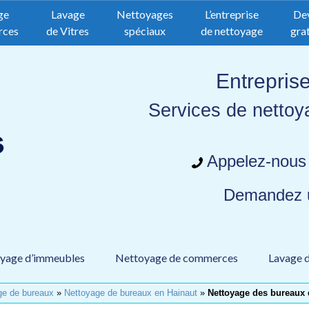
ge
Lavage
Nettoyages
L’entreprise
De
rces
de Vitres
spéciaux
de nettoyage
grat
Entrepris
Services de nettoy
Appelez-nous
Demandez
yage d’immeubles
Nettoyage de commerces
Lavage d
ge de bureaux
»
Nettoyage de bureaux en Hainaut
»
Nettoyage des bureaux d