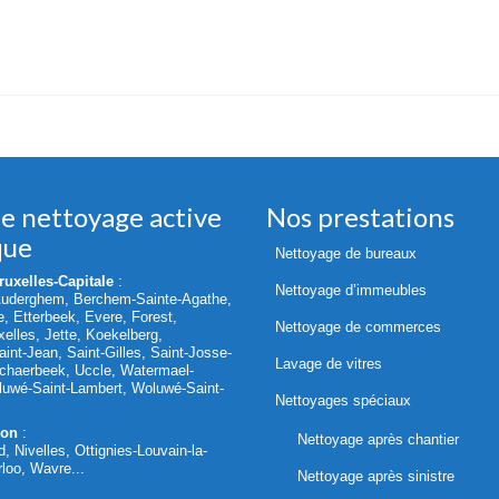
de nettoyage active
Nos prestations
que
Nettoyage de bureaux
uxelles-Capitale
:
Nettoyage d’immeubles
Auderghem, Berchem-Sainte-Agathe,
le, Etterbeek, Evere, Forest,
Nettoyage de commerces
elles, Jette, Koekelberg,
int-Jean, Saint-Gilles, Saint-Josse-
Lavage de vitres
chaerbeek, Uccle, Watermael-
oluwé-Saint-Lambert, Woluwé-Saint-
Nettoyages spéciaux
lon
:
Nettoyage après chantier
d, Nivelles, Ottignies-Louvain-la-
loo, Wavre...
Nettoyage après sinistre