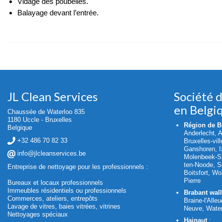
Vidage des poubelles.
Balayage devant l’entrée.
JL Clean Services
Société 
en Belgi
Chaussée de Waterloo 835
1180 Uccle - Bruxelles
Région de Br
Belgique
Anderlecht, 
+32 486 70 82 33
Bruxelles-vil
Ganshoren, Ix
info@jlcleanservices.be
Molenbeek-Sa
ten-Noode, S
Entreprise de nettoyage pour les professionnels :
Boitsfort, W
Pierre
Bureaux et locaux professionnels
Immeubles résidentiels ou professionnels
Brabant wal
Commerces, ateliers, entrepôts
Braine-l'Alleu
Lavage de vitres, baies vitrées, vitrines
Neuve, Water
Nettoyages spéciaux
Hainaut
: