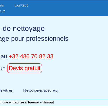
vis
Contact
uit
e de nettoyage
age pour professionnels
 au
+32 486 70 82 33
 un
Devis gratuit
e vitres
Nettoyages spéciaux
’une entreprise à Tournai – Hainaut