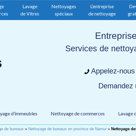
ge
Lavage
Nettoyages
L’entreprise
De
rces
de Vitres
spéciaux
de nettoyage
grat
Entrepris
Services de nettoy
Appelez-nous
Demandez
yage d’immeubles
Nettoyage de commerces
Lavage d
ge de bureaux
»
Nettoyage de bureaux en province de Namur
»
Nettoyage de