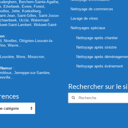
Auderghem, Berchem-Sainte-Agathe,
le, Etterbeek, Evere, Forest,
Nettoyage de commerces
elles, Jette, Koekelberg,
int-Jean, Saint-Gilles, Saint-Josse-
Lavage de vitres
chaerbeek, Uccle, Watermael-
oluwé-Saint-Lambert, Woluwé-Saint-
Nettoyages spéciaux
lon
:
Nettoyage après chantier
d, Nivelles, Ottignies-Louvain-la-
loo, Wavre...
Nettoyage après sinistre
a Louvière, Mons, Mouscron,
Nettoyage après déménageme
Nettoyage après événement
 Namur
:
mbloux, Jemeppe-sur-Sambre,
eville...
Rechercher sur le s
rences
Rechercher
: