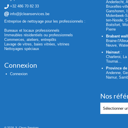
Anderlecht, 
+32 486 70 82 33
Bruxelles-vil
Ganshoren, Ix
info@jlcleanservices.be
Molenbeek-Sa
ten-Noode, S
Entreprise de nettoyage pour les professionnels :
Boitsfort, W
Pierre
Bureaux et locaux professionnels
Immeubles résidentiels ou professionnels
Brabant wal
Commerces, ateliers, entrepôts
Braine-l'Alleu
Lavage de vitres, baies vitrées, vitrines
Neuve, Water
Nettoyages spéciaux
Hainaut
:
Charleroi, L
Tournai...
Connexion
Province de
Andenne, Ge
Connexion
Namur, Sambr
Nos réfé
Nos
références
© 2026 JL Clean Services